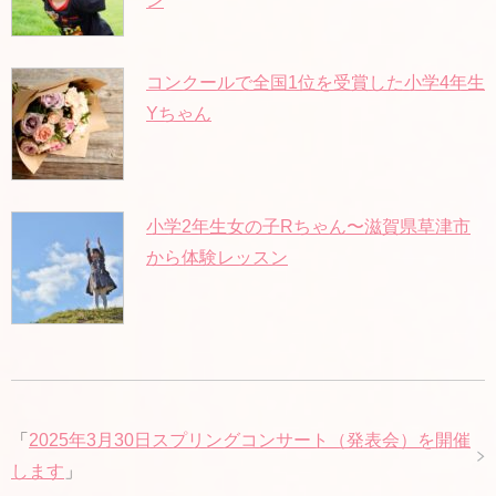
ン
コンクールで全国1位を受賞した小学4年生
Yちゃん
小学2年生女の子Rちゃん〜滋賀県草津市
から体験レッスン
「
2025年3月30日スプリングコンサート（発表会）を開催
します
」